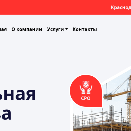
Красно
ная
О компании
Услуги
Контакты
ьная
СРО
за