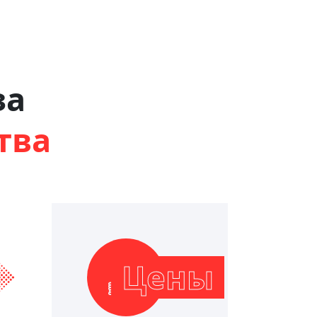
за
тва
Цены