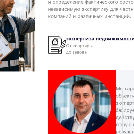
и определение фактического сост
независимую экспертизу для част
компаний и различных инстанций.
экспертиза недвижимост
От квартиры
до завода
Мы гар
объект
экспер
базиру
действ
любую 
результ