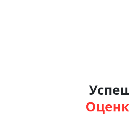
Успе
Оценк