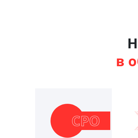
Н
в 
СРО