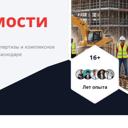
мости
спертизы и комплексное
раснодаре
16
+
Лет опыта