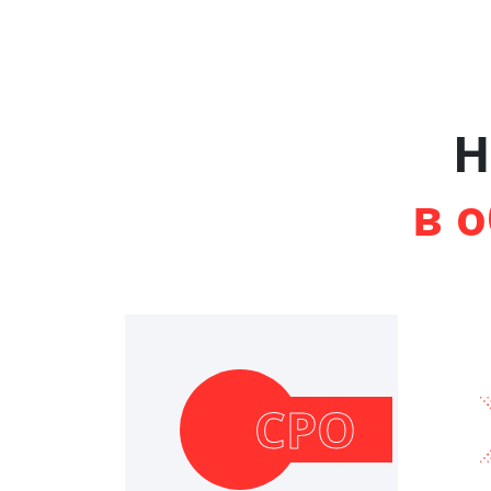
Н
в 
СРО