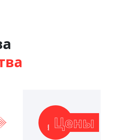
за
тва
Цены