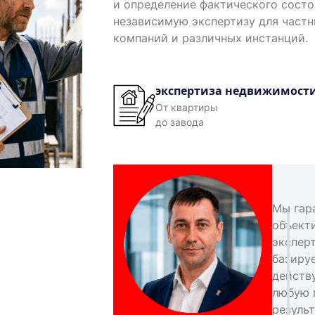
и определение фактического сост
независимую экспертизу для част
компаний и различных инстанций.
экспертиза недвижимост
От квартиры
до завода
Мы гар
объект
экспер
базиру
действ
любую 
результ