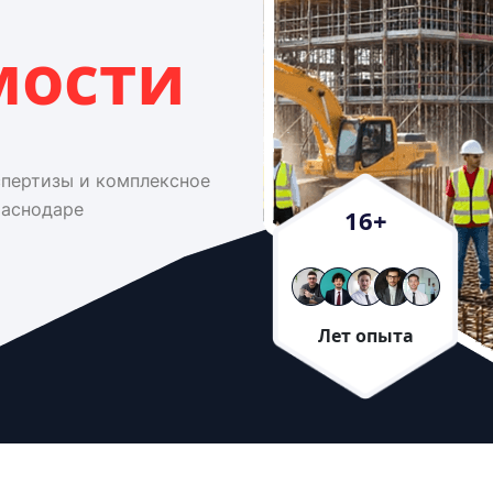
мости
спертизы и комплексное
раснодаре
16
+
Лет опыта