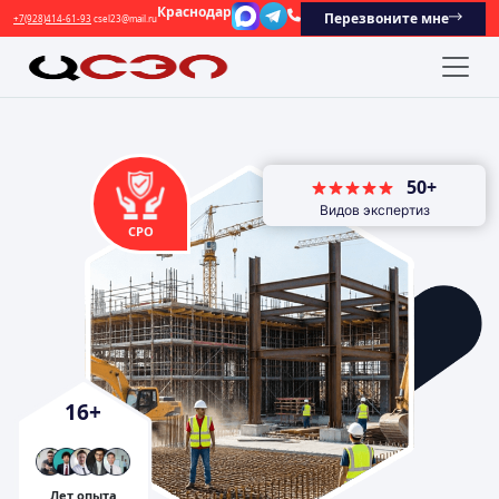
Краснодар
Перезвоните мне
+7(928)414-61-93
csel23@mail.ru
50+
Видов экспертиз
СРО
16
+
Лет опыта