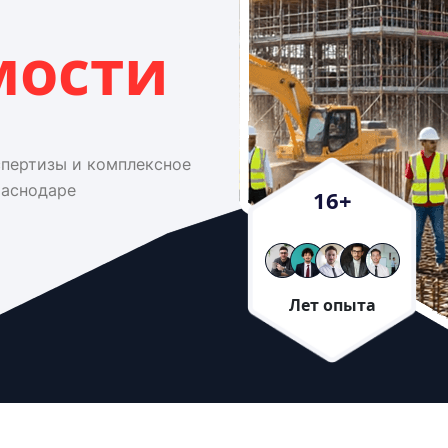
мости
спертизы и комплексное
раснодаре
16
+
Лет опыта