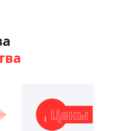
за
тва
Цены