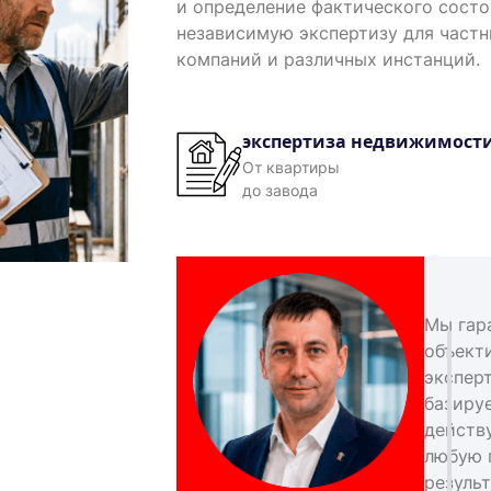
и определение фактического сост
независимую экспертизу для част
компаний и различных инстанций.
экспертиза недвижимост
От квартиры
до завода
Мы гар
объект
экспер
базиру
действ
любую 
результ