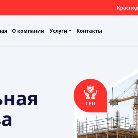
Красно
ная
О компании
Услуги
Контакты
ьная
СРО
за