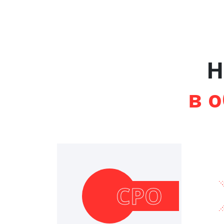
Н
в 
СРО