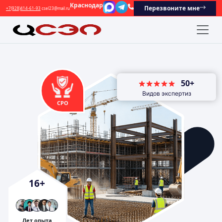
Краснодар
Перезвоните мне
+7(928)414-61-93
csel23@mail.ru
50+
Видов экспертиз
СРО
16
+
Лет опыта