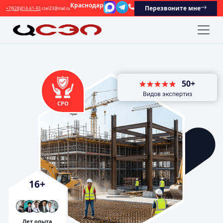
Краснодар
Перезвоните мне
+7(928)414-61-93
csel23@mail.ru
50+
Видов экспертиз
СРО
16
+
Лет опыта