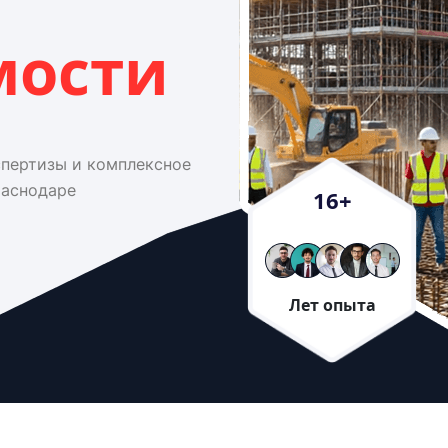
мости
спертизы и комплексное
раснодаре
16
+
Лет опыта