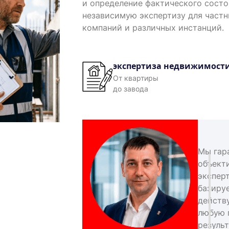
и определение фактического сост
независимую экспертизу для част
компаний и различных инстанций.
экспертиза недвижимост
От квартиры
до завода
Мы гар
объект
экспер
базиру
действ
любую 
результ