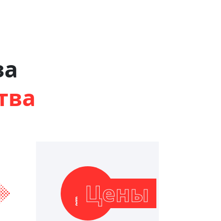
за
тва
Цены