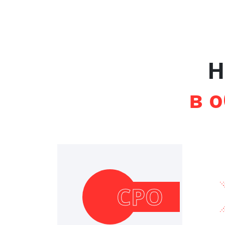
Н
в 
СРО