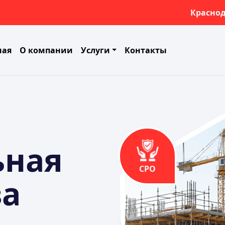
Красно
ная
О компании
Услуги
Контакты
ьная
СРО
за