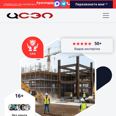
Краснодар
Перезвоните мне
+7(928)414-61-93
csel23@mail.ru
50+
Видов экспертиз
СРО
16
+
Лет опыта