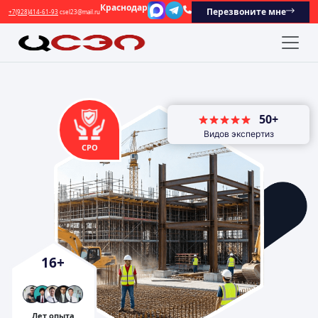
Краснодар
Перезвоните мне
+7(928)414-61-93
csel23@mail.ru
50+
Видов экспертиз
СРО
16
+
Лет опыта