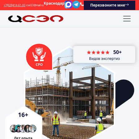
Краснодар
Перезвоните мне
+7(928)414-61-93
csel23@mail.ru
50+
Видов экспертиз
СРО
16
+
Лет опыта