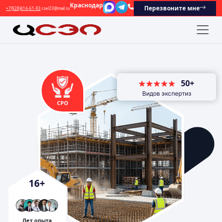
Краснодар
Перезвоните мне
+7(928)414-61-93
csel23@mail.ru
50+
Видов экспертиз
СРО
16
+
Лет опыта