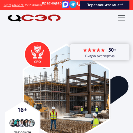
Краснодар
Перезвоните мне
+7(928)414-61-93
csel23@mail.ru
50+
Видов экспертиз
СРО
16
+
Лет опыта