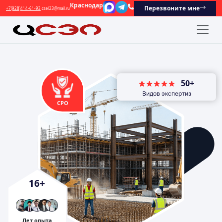
Краснодар
Перезвоните мне
+7(928)414-61-93
csel23@mail.ru
50+
Видов экспертиз
СРО
16
+
Лет опыта