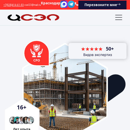
Краснодар
Перезвоните мне
+7(928)414-61-93
csel23@mail.ru
50+
Видов экспертиз
СРО
16
+
Лет опыта