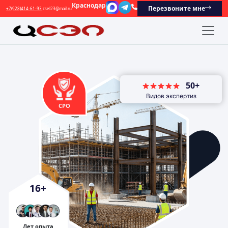
Краснодар
Перезвоните мне
+7(928)414-61-93
csel23@mail.ru
50+
Видов экспертиз
СРО
16
+
Лет опыта