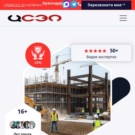
Краснодар
Перезвоните мне
+7(928)414-61-93
csel23@mail.ru
50+
Видов экспертиз
СРО
16
+
Лет опыта