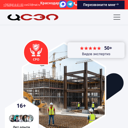
Краснодар
Перезвоните мне
+7(928)414-61-93
csel23@mail.ru
50+
Видов экспертиз
СРО
16
+
Лет опыта