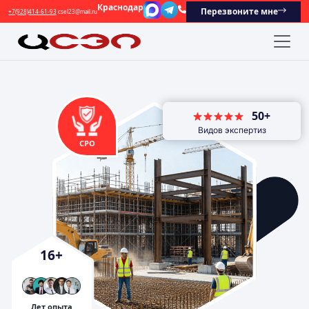
Краснодар
Перезвоните мне
+7(928)414-61-93
csel23@mail.ru
50+
Видов экспертиз
СРО
16
+
Лет опыта