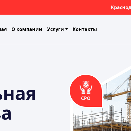
Красно
ная
О компании
Услуги
Контакты
ьная
СРО
за