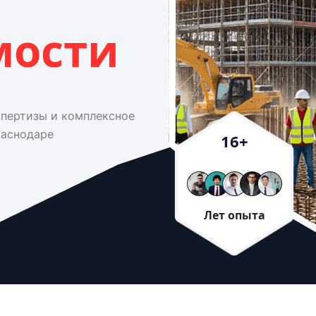
мости
спертизы и комплексное
раснодаре
16
+
Лет опыта