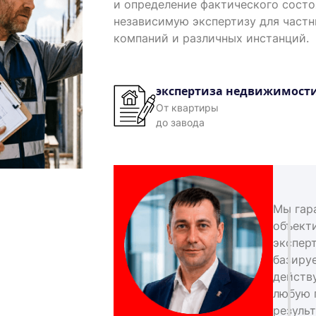
и определение фактического сост
независимую экспертизу для част
компаний и различных инстанций.
экспертиза недвижимост
От квартиры
до завода
Мы гар
объект
экспер
базиру
действ
любую 
результ