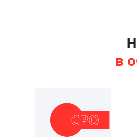
Н
в 
СРО