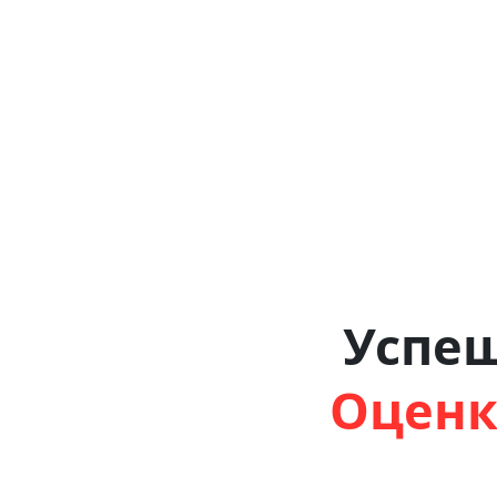
Успе
Оценк