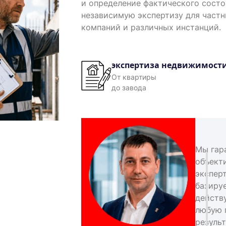
и определение фактического сост
независимую экспертизу для част
компаний и различных инстанций.
экспертиза недвижимост
От квартиры
до завода
Мы гар
объект
экспер
базиру
действ
любую 
результ