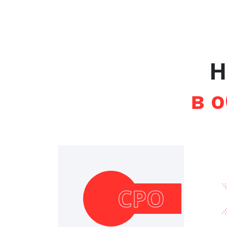
Н
в 
СРО