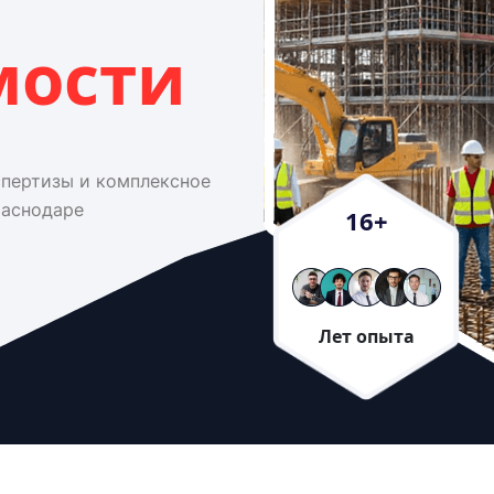
мости
спертизы и комплексное
раснодаре
16
+
Лет опыта