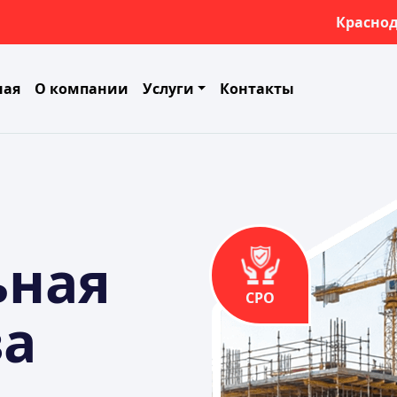
Красно
ная
О компании
Услуги
Контакты
ьная
СРО
за