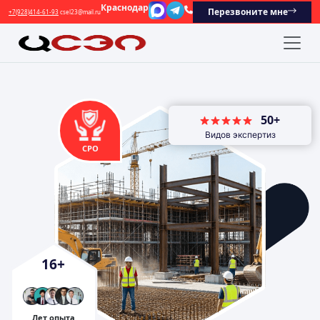
Краснодар
Перезвоните мне
+7(928)414-61-93
csel23@mail.ru
50+
Видов экспертиз
СРО
16
+
Лет опыта