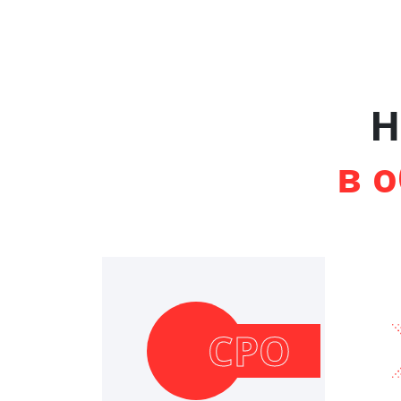
Н
в 
СРО