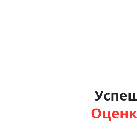
Успе
Оценк