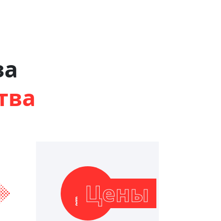
за
тва
Цены