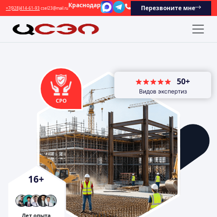
Краснодар
Перезвоните мне
+7(928)414-61-93
csel23@mail.ru
50+
Видов экспертиз
СРО
16
+
Лет опыта