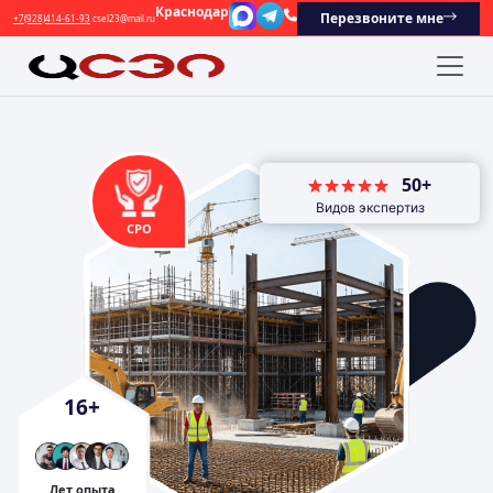
Краснодар
Перезвоните мне
+7(928)414-61-93
csel23@mail.ru
50+
Видов экспертиз
СРО
16
+
Лет опыта