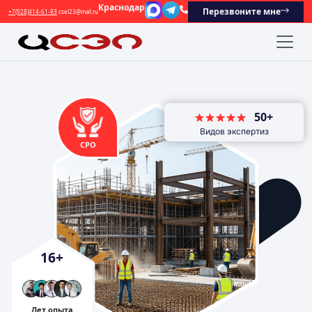
Краснодар
Перезвоните мне
+7(928)414-61-93
csel23@mail.ru
50+
Видов экспертиз
СРО
16
+
Лет опыта