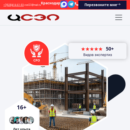
Краснодар
Перезвоните мне
+7(928)414-61-93
csel23@mail.ru
50+
Видов экспертиз
СРО
16
+
Лет опыта