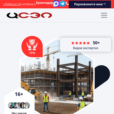
Краснодар
Перезвоните мне
+7(928)414-61-93
csel23@mail.ru
50+
Видов экспертиз
СРО
16
+
Лет опыта