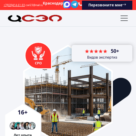
Краснодар
Перезвоните мне
+7(928)414-61-93
csel23@mail.ru
50+
Видов экспертиз
СРО
16
+
Лет опыта