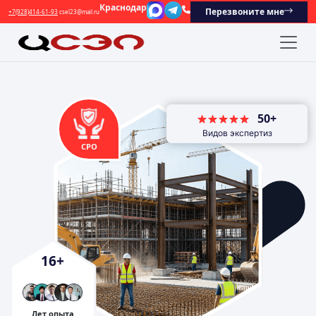
Краснодар
Перезвоните мне
+7(928)414-61-93
csel23@mail.ru
50+
Видов экспертиз
СРО
16
+
Лет опыта