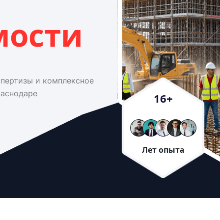
мости
спертизы и комплексное
раснодаре
16
+
Лет опыта