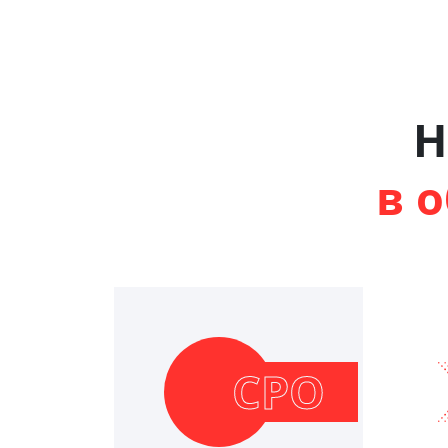
Н
в 
СРО