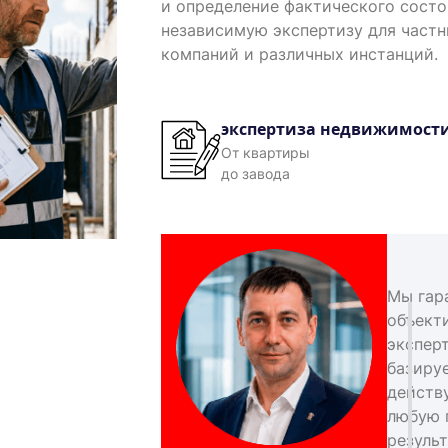
и определение фактического сост
независимую экспертизу для част
компаний и различных инстанций.
экспертиза недвижимост
От квартиры
до завода
Мы гар
объект
экспер
базиру
действ
любую 
результ