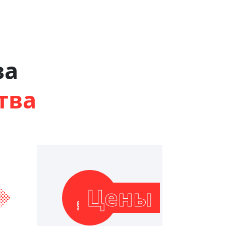
за
тва
Цены