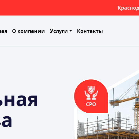
Красно
ная
О компании
Услуги
Контакты
ьная
СРО
за