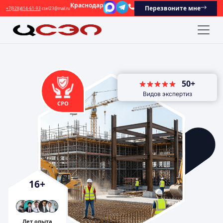
Краснодар
Перезвоните мне
+7(928)414-61-93
csel23@mail.ru
50+
Видов экспертиз
СРО
16
+
Лет опыта