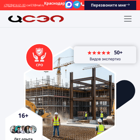
Краснодар
Перезвоните мне
+7(928)414-61-93
csel23@mail.ru
50+
Видов экспертиз
СРО
16
+
Лет опыта